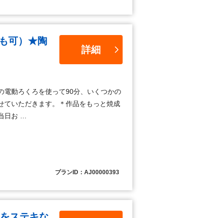
も可）★陶
詳細
の電動ろくろを使って90分、いくつかの
せていただきます。＊作品をもっと焼成
当日お …
プランID：AJ00000393
日をステキな