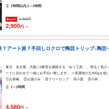
1時間以内,1～2時間
3,000円
3
%OFF
2,900
円 ～
派？アート派？手回しロクロで陶芸トリップ♪陶芸
東京、名古屋、大阪に5教室を開校する「ゆう工房」。 明るく気さ
ードに合わせて一緒にお手伝い致します。 ☆美濃焼の土400gを
①お茶碗 ②お湯のみ ③フリーカップ ④小皿 ⑤小鉢 …
1～2時間
4,580
円 ～