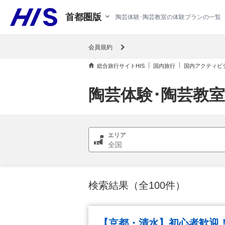
首都圏版
陶芸体験･陶芸教室の体験プランの一覧 【
会員規約
総合旅行サイトHIS
国内旅行
国内アクティビ
陶芸体験･陶芸教
検索結果（全100件）
【京都・清水】初心者歓迎