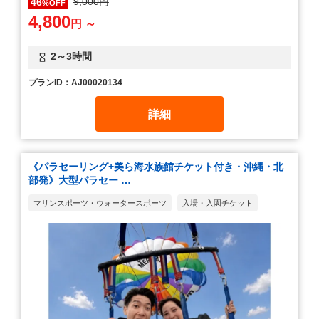
9,000円
46
%OFF
4,800
円 ～
2～3時間
プランID：AJ00020134
詳細
《パラセーリング+美ら海水族館チケット付き・沖縄・北
部発》大型パラセー …
マリンスポーツ・ウォータースポーツ
入場・入園チケット