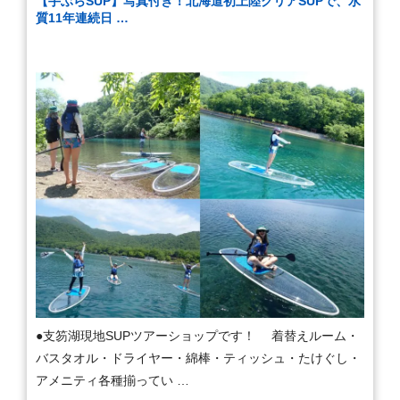
【手ぶらSUP】写真付き！北海道初上陸クリアSUPで、水
質11年連続日 …
●支笏湖現地SUPツアーショップです！ 着替えルーム・
バスタオル・ドライヤー・綿棒・ティッシュ・たけぐし・
アメニティ各種揃ってい …