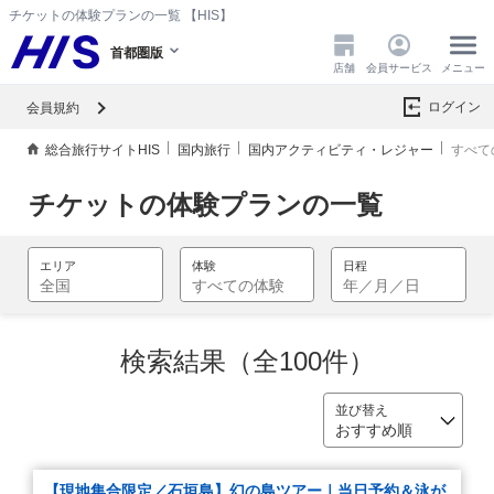
チケットの体験プランの一覧 【HIS】
首都圏版
店舗
会員サービス
メニュー
ログイン
会員規約
総合旅行サイトHIS
国内旅行
国内アクティビティ・レジャー
すべて
チケットの体験プランの一覧
検索結果（全100件）
【現地集合限定／石垣島】幻の島ツアー｜当日予約＆泳が