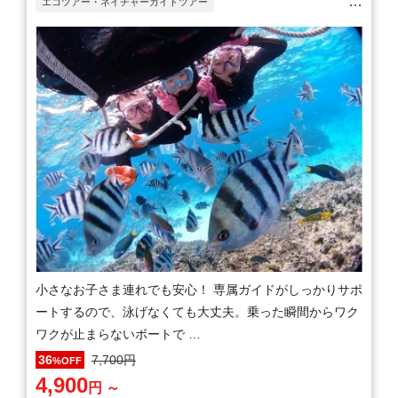
エコツアー・ネイチャーガイドツアー
シュノーケリング(スノーケリング)
小さなお子さま連れでも安心！ 専属ガイドがしっかりサポ
ートするので、泳げなくても大丈夫。乗った瞬間からワク
ワクが止まらないボートで …
7,700円
36
%OFF
4,900
円 ～