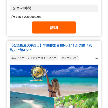
2～3時間
プランID：AJ00000203
詳細
【石垣島最大手/1日】年間参加者数No.1*！幻の島「浜
島」上陸&シュ …
エコツアー・ネイチャーガイドツアー
クルージング
シュノーケリング(スノーケリング)
観光ツアー
世界遺産・建築巡り
動物