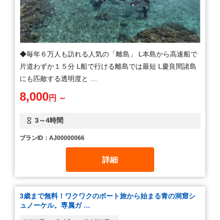
◆毎年６万人も訪れる人気の「離島」 L本島から高速船で
片道わずか１５分 L船で行ける離島では最短 L慶良間諸島
にも匹敵する透明度と …
8,000
円 ～
3～4時間
プランID：AJ00000066
詳細
3歳まで無料！ワクワクのボート旅から始まる青の洞窟シ
ュノーケル。専属ガ …