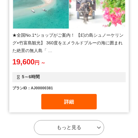
★全国No.1*ショップがご案内！ 【幻の島シュノーケリン
グ×竹富島観光】 360度をエメラルドブルーの海に囲まれ
た絶景の無人島「 …
19,600
円 ～
5～6時間
プランID：AJ00000381
詳細
もっと見る