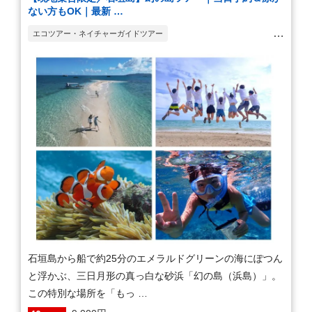
ない方もOK｜最新 …
エコツアー・ネイチャーガイドツアー
シュノーケリング(スノーケリング)
フォトプラン
観光ツアー
石垣島から船で約25分のエメラルドグリーンの海にぽつん
と浮かぶ、三日月形の真っ白な砂浜「幻の島（浜島）」。
この特別な場所を「もっ …