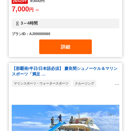
9,500円
26
%OFF
7,000
円 ～
3～4時間
プランID：AJ00000060
詳細
【那覇発/半日/日本語必須】 慶良間シュノーケル＆マリン
スポーツ「満足 …
マリンスポーツ・ウォータースポーツ
クルージング
シュノーケリング(スノーケリング)
テーマパーク