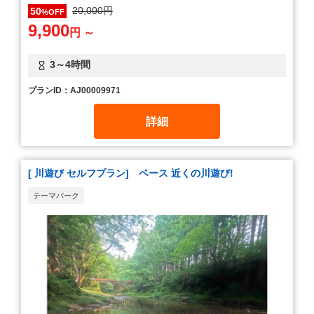
20,000円
50
%OFF
9,900
円 ～
3～4時間
プランID：AJ00009971
詳細
[ 川遊び セルフプラン] ベース 近くの川遊び!
テーマパーク