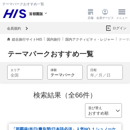
テーマパークおすすめ一覧
首都圏版
店舗
会員サービス
メニュー
ログイン
会員規約
総合旅行サイトHIS
国内旅行
国内アクティビティ・レジャー
テーマ
テーマパークおすすめ一覧
検索結果（全66件）
「那覇発/半日/慶良間/日本語必須」人気NO.１シュノーケ