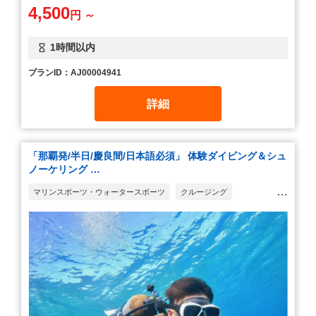
4,500
円 ～
1時間以内
プランID：AJ00004941
詳細
「那覇発/半日/慶良間/日本語必須」 体験ダイビング＆シュ
ノーケリング …
マリンスポーツ・ウォータースポーツ
クルージング
シュノーケリング(スノーケリング)
ダイビング・スキューバダイビング
テーマパーク