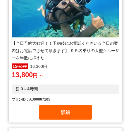
【当日予約大歓迎！！予約後にお電話ください☆当日の案
内はお電話でさせて頂きます】 ９５名乗りの大型クルーザ
ーを半数に抑えた …
16,300円
15
%OFF
13,800
円 ～
3～4時間
プランID：AJ00007105
詳細