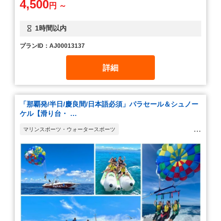
4,500
円 ～
1時間以内
プランID：AJ00013137
詳細
「那覇発/半日/慶良間/日本語必須」パラセール＆シュノー
ケル【滑り台・ …
マリンスポーツ・ウォータースポーツ
シュノーケリング(スノーケリング)
テーマパーク