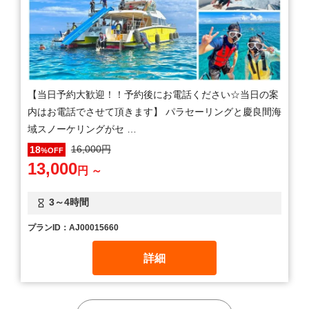
【当日予約大歓迎！！予約後にお電話ください☆当日の案
内はお電話でさせて頂きます】 パラセーリングと慶良間海
域スノーケリングがセ …
16,000円
18
%OFF
13,000
円 ～
3～4時間
プランID：AJ00015660
詳細