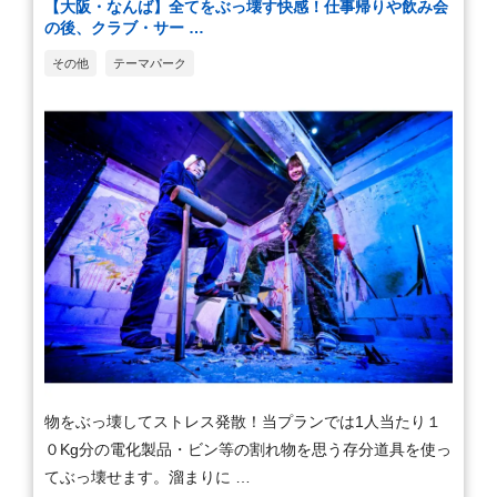
【大阪・なんば】全てをぶっ壊す快感！仕事帰りや飲み会
の後、クラブ・サー …
その他
テーマパーク
物をぶっ壊してストレス発散！当プランでは1人当たり１
０Kg分の電化製品・ビン等の割れ物を思う存分道具を使っ
てぶっ壊せます。溜まりに …