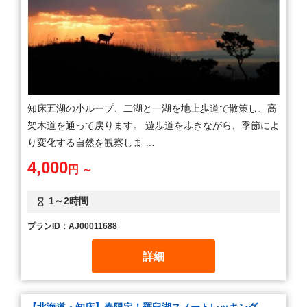
知床五湖の小ループ、二湖と一湖を地上歩道で散策し、高
架木道を通って戻ります。 遊歩道を歩きながら、季節によ
り変化する自然を観察しま …
4,000
円 ～
1～2時間
プランID：AJ00011688
詳細
【北海道・知床】春限定！羅臼湖スノートレッキング