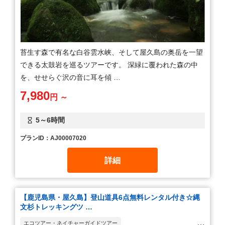
苔生す森で有名な白谷雲水峡、そして屋久島の奥岳を一望
できる太鼓岩を巡るツアーです。 深緑に覆われた森の中
を、せせらぐ沢の音に耳を傾 …
7,980
円 ～
5～6時間
プランID：AJ00007020
詳細
【鹿児島県・屋久島】登山道具6点無料レンタル付き☆縄
文杉トレッキングツ …
エコツアー・ネイチャーガイドツアー