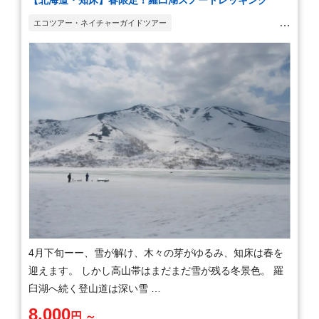
エコツアー・ネイチャーガイドツアー
ウォーキング・ハイキング・トレッキング
4月下旬ーー、雪が解け、木々の芽がゆるみ、知床は春を
迎えます。 しかし高山帯はまだまだ雪が残る冬景色。 羅
臼湖へ続く登山道は深い雪 …
8,000
円 ～