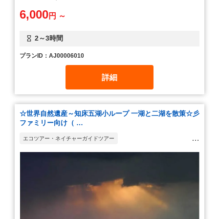
6,000
円 ～
2～3時間
プランID：AJ00006010
詳細
☆世界自然遺産～知床五湖小ループ 一湖と二湖を散策☆彡
ファミリー向け（ …
エコツアー・ネイチャーガイドツアー
ウォーキング・ハイキング・トレッキング
観光ツアー