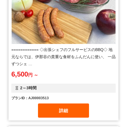
============ ◇出張シェフのフルサービスのBBQ◇ 地
元ならでは、伊那谷の貴重な食材をふんだんに使い、 一品
ずつシェ …
6,500
円 ～
2～3時間
プランID：AJ00003513
詳細