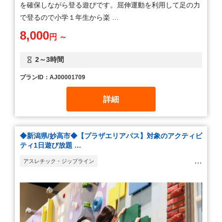
を確保しながら登る遊びです。屈伸運動を利用して足の力
で登るので小学１年生から楽 …
8,000
円 ～
2～3時間
プランID：AJ00001709
詳細
◆新潟県/妙高市◆【プラザエリアパス】対象のアクティビ
ティ1日遊び放題 …
アスレチック・ジップライン
マリンスポーツ・ウォータースポーツ
ボルダリング・ツリークライミング