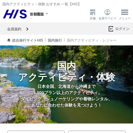
国内アクティビティ・体験 おすすめ 一覧【HIS】
首都圏版
店舗
会員サービス
メニュー
ログイン
会員規約
総合旅行サイトHIS
国内旅行
国内アクティビティ・レジャー
国内
アクティビティ・体験
日本全国、北海道から沖縄まで
19,000プラン以上のアクティビティ。
ダイビング、シュノーケリングや着物レンタル、
あなたに合わせた体験を見つけよう！