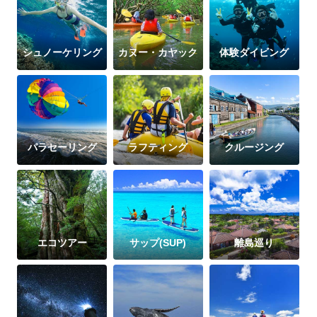
シュノーケリング
カヌー・カヤック
体験ダイビング
パラセーリング
ラフティング
クルージング
エコツアー
サップ(SUP)
離島巡り